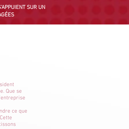
S'APPUIENT SUR UN
AGÉES
sident
se. Que se
l'entreprise
endre ce que
 Cette
tissons