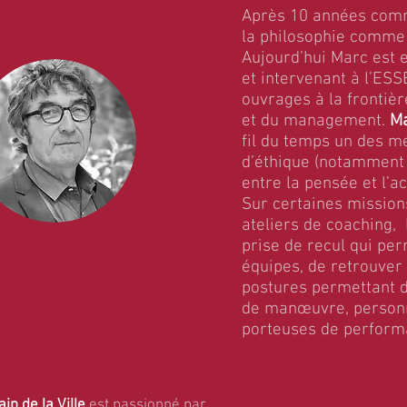
Après 10 années comm
la philosophie comme 
Aujourd’hui Marc est e
et intervenant à l’ESS
ouvrages à la frontiè
et du management.
Ma
fil du temps un des me
d’éthique (notamment 
entre la pensée et l’ac
Sur certaines missio
ateliers de coaching,
prise de recul qui per
équipes, de retrouver 
postures permettant d
de manœuvre, personne
porteuses de perform
in de la Ville
est passionné par