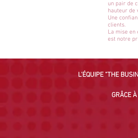
un pair de 
hauteur de 
Une confian
clients.
La mise en
est notre p
L'ÉQUIPE "THE BUSI
GRÂCE À