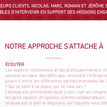
EURS CLIENTS, NICOLAS, MARC, ROMAIN ET JÉRÔME 
BLES D'INTERVENIR EN SUPPORT DES MISSIONS ENG
NOTRE APPROCHE S'ATTACHE À
ÉCOUTER
Les aspects relationnels et les pratiques métiers ré
souvent au cœur des défis que rencontre l'entrepri
joue-t-il entre les différentes parties prenantes de 
? Qui se sent à sa place, qui ne l'est pas ?
L'écoute est primordiale pour y voir clair et compr
les gens veulent, dirigeants comme collaborateurs.
analyse est la pierre angulaire sur laquelle nous bâ