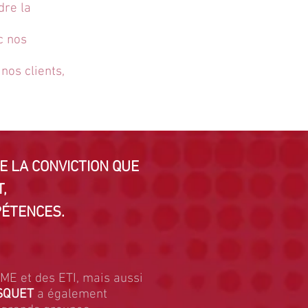
dre la
c nos
nos clients,
E LA CONVICTION QUE
,
PÉTENCES.
ME et des ETI, mais aussi
SQUET
a également