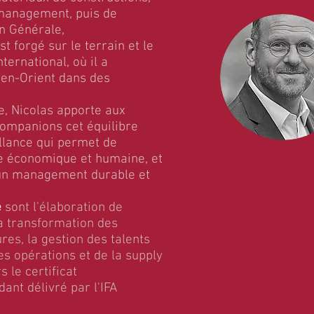
 management, puis de
on Générale,
st forgé sur le terrain et le
ternational, où il a
en-Orient dans des
e, Nicolas apporte aux
Companions cet équilibre
llance qui permet de
e économique et humaine, et
d’un management durable et
e
sont l'élaboration de
la transformation des
res, la gestion des talents
es opérations et de la supply
s le certificat
ant délivré par l'IFA