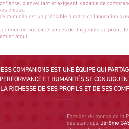
confiance, bienveillant et exigeant, capable de compren
vos enjeux.
ce mutuelle est un préalable à notre collaboration ave
 commun de nos expériences de dirigeants au
profit
de 
remier atout.
NESS COMPANIONS EST UNE ÉQUIPE QUI PARTAG
PERFORMANCE ET HUMANITÉS SE CONJUGUENT
 LA RICHESSE DE SES PROFILS ET DE SES COM
Familier du monde de la P
des start-ups,
Jérôme GA