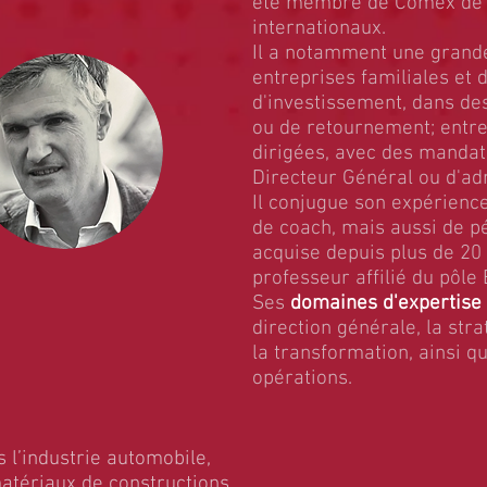
été
membre
de Comex de 
internationaux.
Il a notamment une grand
entreprises
familiales et 
d'investissement, dans de
ou de retournement; entre
dirigées, avec des mandat
Directeur Général ou d'ad
Il conjugue son expérience
de coach, mais aussi de p
acquise depuis plus de 2
professeur affilié du pôle
Ses
domaines d'expertise
direction générale, la str
la
transformation
, ainsi 
opérations.
 l’industrie automobile,
atériaux de constructions,